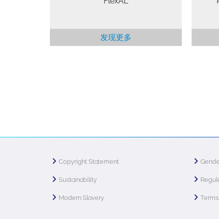
FlexAL
发现更多
Copyright Statement
Gende
Sustainability
Regula
Modern Slavery
Terms 