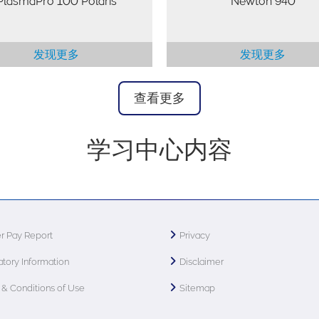
PlasmaPro 100 Polaris
Newton 940
发现更多
发现更多
查看更多
学习中心内容
r Pay Report
Privacy
tory Information
Disclaimer
& Conditions of Use
Sitemap