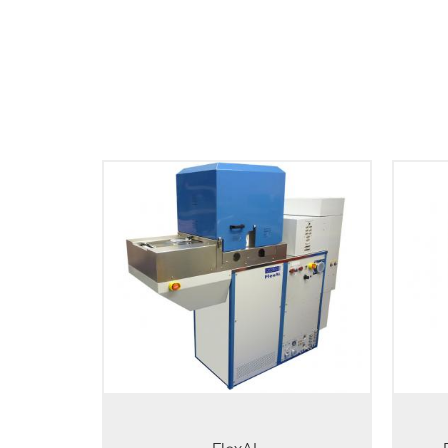
单晶
GaN
FlexAL系统可提供远程等离子体原子
经验
层沉积（ALD），这为纳米结构和器
的要
件的工程设计提供了一系列新的灵活
化。 P
性和可行性。
蚀系
供了