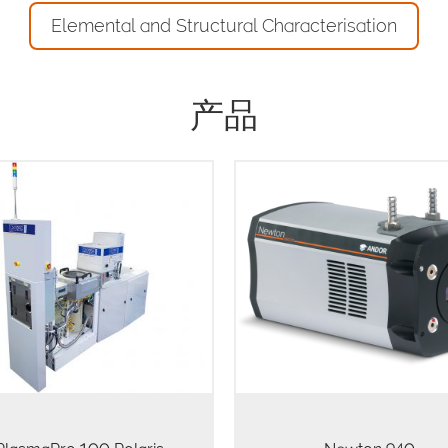
Elemental and Structural Characterisation
产品
圆刻蚀技术的进展 凭借在蚀刻
，SiC和蓝宝石等材料方面的丰富
The Newton 940 spectrosc
，我们的技术既能够满足性价比
CCD camera series utilizes a 
求、又能使器件的性能得到更优
255 or 2048 x 512 array of 26
lasmaPro 100 Polaris单晶圆刻
13.5 µm pixels, with thermoel
统为得到更为精湛的刻蚀效果提
cooling down to -100°C, result
智能解决方案，使您在行业中能
negligible…
保持竞争优势。