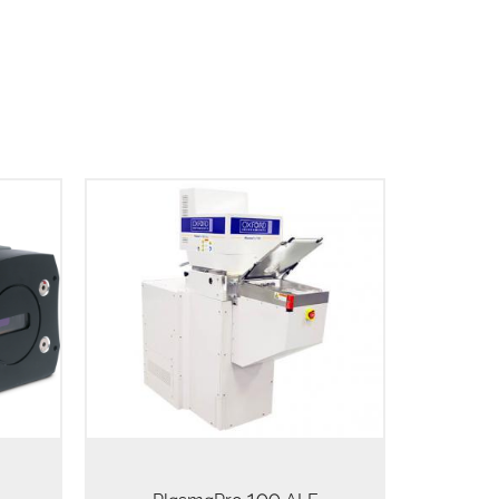
PlasmaPro 100 ALE为下一代半导体
器件提供精确的刻蚀工艺控制。该系
opic
统专为GaN HEMT应用的凹槽刻蚀和
1024 x
纳米尺度层刻蚀等工艺而设计，其数
 µm or
字/循环刻蚀工艺可提供低损伤、光滑
ectric
的表面。 数字/周期性刻蚀工艺 - 刻蚀
ing in
领域的原子层沉积(ALD)等效工艺 低损
伤 平滑的刻蚀表面 卓越的刻蚀深度控
制 非常适用于纳米尺度层刻蚀（例如
2D材料） …