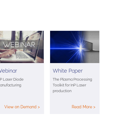
ebinar
White Paper
nP Laser Diode
The Plasma Processing
anufacturing
Toolkit for InP Laser
production
View on Demand >
Read More >