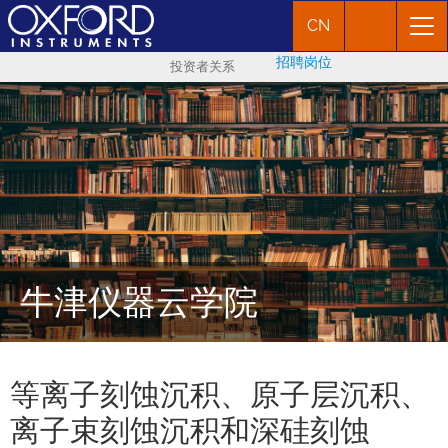
CN
招聘岗位
投资者关系
牛津仪器云学院
等离子刻蚀沉积、原子层沉积、
离子束刻蚀沉积和深硅刻蚀