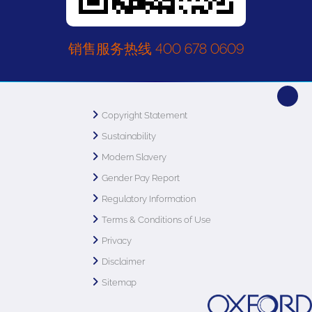
销售服务热线 400 678 0609
Copyright Statement
Sustainability
Modern Slavery
Gender Pay Report
Regulatory Information
Terms & Conditions of Use
Privacy
Disclaimer
Sitemap