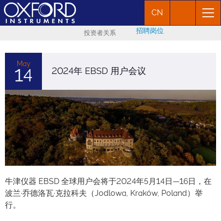
CN
招聘岗位
投资者关系
May
14
2024年 EBSD 用户会议
牛津仪器 EBSD 全球用户会将于2024年5月14日—16日，在
波兰·乔德洛瓦·克拉科夫（Jodlowa, Kraków, Poland）举
行。