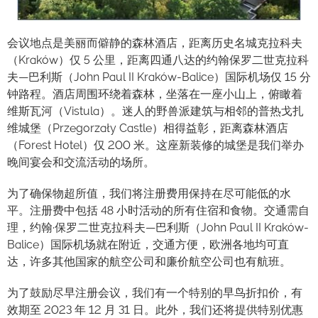
会议地点是美丽而僻静的森林酒店，距离历史名城克拉科夫
（Kraków）仅 5 公里，距离四通八达的约翰保罗二世克拉科
夫—巴利斯（John Paul II Kraków-Balice）国际机场仅 15 分
钟路程。酒店周围环绕着森林，坐落在一座小山上，俯瞰着
维斯瓦河（Vistula）。迷人的野兽派建筑与相邻的普热戈扎
维城堡（Przegorzały Castle）相得益彰，距离森林酒店
（Forest Hotel）仅 200 米。这座新装修的城堡是我们举办
晚间宴会和交流活动的场所。
为了确保物超所值，我们将注册费用保持在尽可能低的水
平。注册费中包括 48 小时活动的所有住宿和食物。交通需自
理，约翰·保罗二世克拉科夫—巴利斯（John Paul II Kraków-
Balice）国际机场就在附近，交通方便，欧洲各地均可直
达，许多其他国家的航空公司和廉价航空公司也有航班。
为了鼓励尽早注册会议，我们有一个特别的早鸟折扣价，有
效期至 2023 年 12 月 31 日。此外，我们还将提供特别优惠