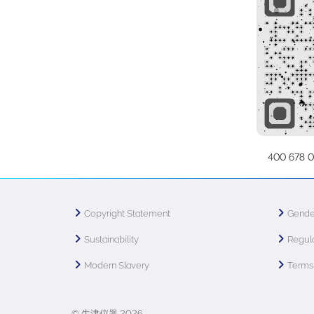
400 678 0
Copyright Statement
Gende
Sustainability
Regula
Modern Slavery
Terms 
© 牛津仪器 2026