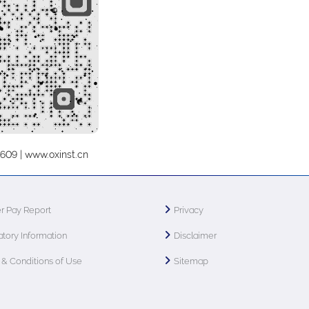
609 | www.oxinst.cn
r Pay Report
Privacy
tory Information
Disclaimer
& Conditions of Use
Sitemap