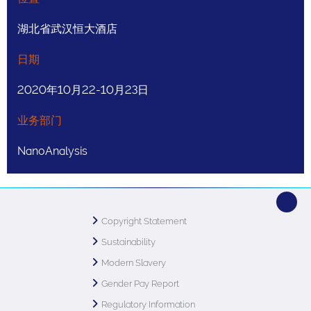
湖北省武汉恒大酒店
日期
2020年10月22-10月23日
业务部门
NanoAnalysis
Copyright Statement
Sustainability
Modern Slavery
Gender Pay Report
Regulatory Information